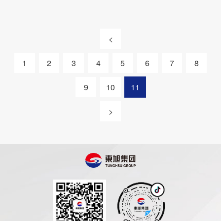
<
1
2
3
4
5
6
7
8
9
10
11
>